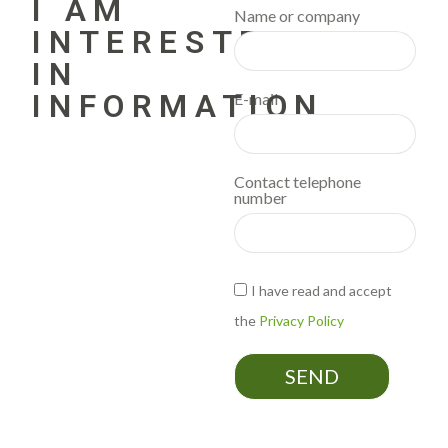
I AM
Name or company
INTERESTED
IN
INFORMATION
E-mail
Contact telephone
number
I have read and accept
the
Privacy Policy
SEND