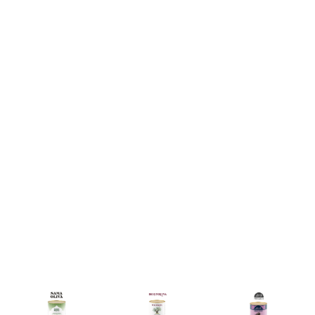
1898
El aceite de
Olivalife
oliva virgen
extra
Olivalife
gourmet
muestra un
proviene de
diseño
los olivares
contemporáneo
de la familia
y una
Torrent
Torrent y se
imagen
elabora
fresca y
Torrent es
mediante un
limpia. A
la primera
“coupage”
todos
marca
de las
enamora el
comercial
mejores
nombre, ya
de
variedades
que invita a
Aceitunas
de aceite
llevar un
Torrent.
virgen extra
estilo de
Con años de
de nuestra
vida