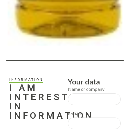
Your data
INFORMATION
I AM
Name or company
INTERESTED
IN
INFORMATION
E-mail