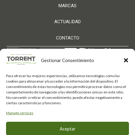
MARCAS
ACTUALIDAD
CONTACTO
Gestionar Consentimiento
Para ofrecer las mejores experiencias, utilizamos tecnologías como las
Aceitunas Torrent S.L. ha sido beneficiaria de Fondos
cookies para almacenar y/o acceder a la información del dispositivo. El
Europeos, cuyo objetivo es el refuerzo del crecimiento
consentimiento de estas tecnologías nos permitirá procesar datos como el
sostenible y la competitividad de las PYMES, y
comportamiento de navegación o las identificaciones únicas en este sitio.
gracias al cual ha puesto en marcha un Plan de
Acción con el objetivo de mejorar su competitividad
No consentir o retirar el consentimiento, puede afectar negativamente a
mediante la transformación digital, la promoción
ciertas características y funciones.
online y el comercio electrónico en mercados
internacionales durante el año 2025. Para ello ha
Manage services
contado con el apoyo del Programa Xpande Digital
de la Cámara de Comercio de Córdoba.
Fondo Europeo de
#EuropaSeSiente
Aceptar
Desarrollo Regional