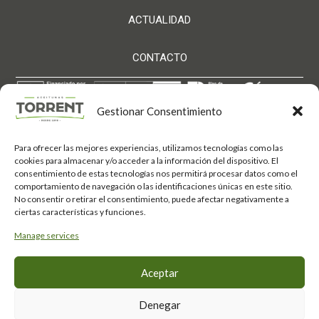
ACTUALIDAD
CONTACTO
Gestionar Consentimiento
Para ofrecer las mejores experiencias, utilizamos tecnologías como las
Aceitunas Torrent S.L. ha sido beneficiaria de Fondos
cookies para almacenar y/o acceder a la información del dispositivo. El
Europeos, cuyo objetivo es el refuerzo del crecimiento
consentimiento de estas tecnologías nos permitirá procesar datos como el
sostenible y la competitividad de las PYMES, y
comportamiento de navegación o las identificaciones únicas en este sitio.
gracias al cual ha puesto en marcha un Plan de
Acción con el objetivo de mejorar su competitividad
No consentir o retirar el consentimiento, puede afectar negativamente a
mediante la transformación digital, la promoción
ciertas características y funciones.
online y el comercio electrónico en mercados
internacionales durante el año 2025. Para ello ha
Manage services
contado con el apoyo del Programa Xpande Digital
de la Cámara de Comercio de Córdoba.
Fondo Europeo de
#EuropaSeSiente
Aceptar
Desarrollo Regional
Política de privacidad
·
Aviso Legal
·
Política de Cookies ·
Canal de denuncias
Denegar
·
Política de devolución
·
Condiciones generales venta
· FAQs Tienda