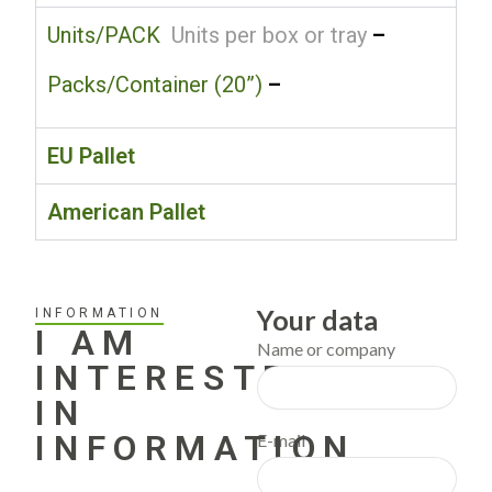
Units/PACK
Units per box or tray
–
Packs/Container (20”)
–
EU Pallet
American Pallet
Your data
INFORMATION
I AM
Name or company
INTERESTED
IN
INFORMATION
E-mail