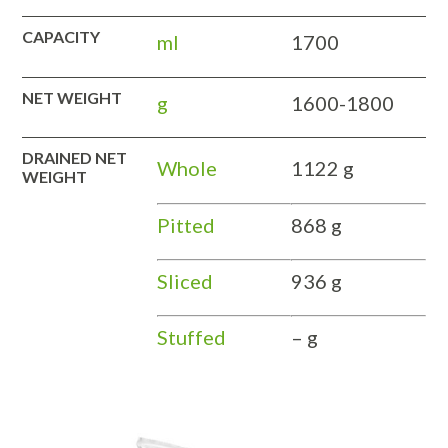
CAPACITY
ml
1700
NET WEIGHT
g
1600-1800
DRAINED NET
Whole
1122 g
WEIGHT
Pitted
868 g
Sliced
936 g
Stuffed
– g