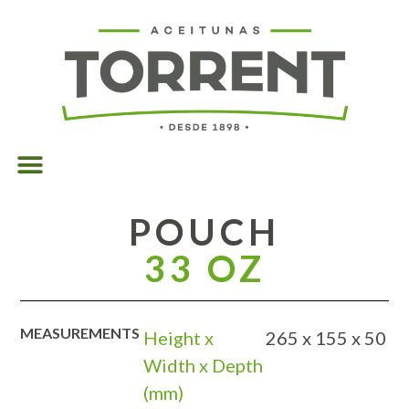
POUCH
33 OZ
MEASUREMENTS
Height x
265 x 155 x 50
Width x Depth
(mm)