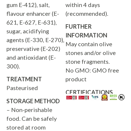
gum E-412), salt,
within 4 days
flavour enhancer (E-
(recommended).
621, E-627, E-631),
FURTHER
sugar, acidifying
INFORMATION
agents (E-330, E-270),
May contain olive
preservative (E-202)
stones and/or olive
and antioxidant (E-
stone fragments.
300).
No GMO: GMO free
TREATMENT
product
Pasteurised
CERTIFICATIONS
STORAGE METHOD
– Non-perishable
food. Can be safely
stored at room