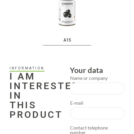
A15
Your data
INFORMATION
I AM
Name or company
INTERESTED
IN
THIS
E-mail
PRODUCT
Contact telephone
number