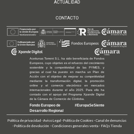
ACTUALIDAD
CONTACTO
Aceitunas Torrent S.L. ha sido beneficiaria de Fondos
Europeos, cuyo objetivo es el refuerzo del crecimiento
sostenible y la competitividad de las PYMES, y
gracias al cual ha puesto en marcha un Plan de
Acción con el objetivo de mejorar su competitividad
mediante la transformación digital, la promoción
online y el comercio electrónico en mercados
internacionales durante el año 2025. Para ello ha
contado con el apoyo del Programa Xpande Digital
de la Cámara de Comercio de Córdoba.
Fondo Europeo de
#EuropaSeSiente
Desarrollo Regional
Política de privacidad
·
Aviso Legal
·
Política de Cookies ·
Canal de denuncias
·
Política de devolución
·
Condiciones generales venta
· FAQs Tienda