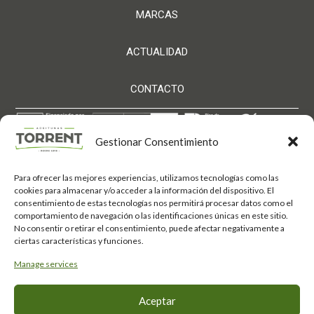
MARCAS
ACTUALIDAD
CONTACTO
Gestionar Consentimiento
Para ofrecer las mejores experiencias, utilizamos tecnologías como las
Aceitunas Torrent S.L. ha sido beneficiaria de Fondos
cookies para almacenar y/o acceder a la información del dispositivo. El
Europeos, cuyo objetivo es el refuerzo del crecimiento
consentimiento de estas tecnologías nos permitirá procesar datos como el
sostenible y la competitividad de las PYMES, y
comportamiento de navegación o las identificaciones únicas en este sitio.
gracias al cual ha puesto en marcha un Plan de
Acción con el objetivo de mejorar su competitividad
No consentir o retirar el consentimiento, puede afectar negativamente a
mediante la transformación digital, la promoción
ciertas características y funciones.
online y el comercio electrónico en mercados
internacionales durante el año 2025. Para ello ha
Manage services
contado con el apoyo del Programa Xpande Digital
de la Cámara de Comercio de Córdoba.
Fondo Europeo de
#EuropaSeSiente
Aceptar
Desarrollo Regional