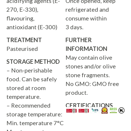
acidifying agents (E-
Once opened, keep
270, E-330),
refrigerated and
flavouring,
consume within
antioxidant (E-300)
3 days.
TREATMENT
FURTHER
Pasteurised
INFORMATION
May contain olive
STORAGE METHOD
stones and/or olive
– Non-perishable
stone fragments.
food. Can be safely
No GMO: GMO free
stored at room
product.
temperature.
– Recommended
CERTIFICATIONS
storage temperature:
Min. temperature 7°C