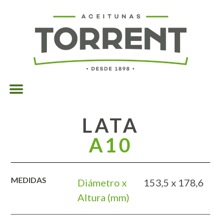
LATA
A10
MEDIDAS
Diámetro x
153,5 x 178,6
Altura (mm)