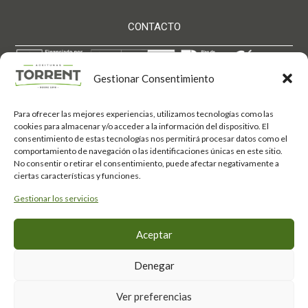
CONTACTO
Gestionar Consentimiento
Para ofrecer las mejores experiencias, utilizamos tecnologías como las
Aceitunas Torrent S.L. ha sido beneficiaria de Fondos
cookies para almacenar y/o acceder a la información del dispositivo. El
Europeos, cuyo objetivo es el refuerzo del crecimiento
consentimiento de estas tecnologías nos permitirá procesar datos como el
sostenible y la competitividad de las PYMES, y
comportamiento de navegación o las identificaciones únicas en este sitio.
gracias al cual ha puesto en marcha un Plan de
Acción con el objetivo de mejorar su competitividad
No consentir o retirar el consentimiento, puede afectar negativamente a
mediante la transformación digital, la promoción
ciertas características y funciones.
online y el comercio electrónico en mercados
internacionales durante el año 2025. Para ello ha
Gestionar los servicios
contado con el apoyo del Programa Xpande Digital
de la Cámara de Comercio de Córdoba.
Fondo Europeo de
#EuropaSeSiente
Aceptar
Desarrollo Regional
Política de privacidad
·
Aviso Legal
·
Política de Cookies ·
Canal de denuncias
Denegar
·
Política de devolución
·
Condiciones generales venta
· FAQs Tienda
Ver preferencias
Desarrolla
smalldev.es