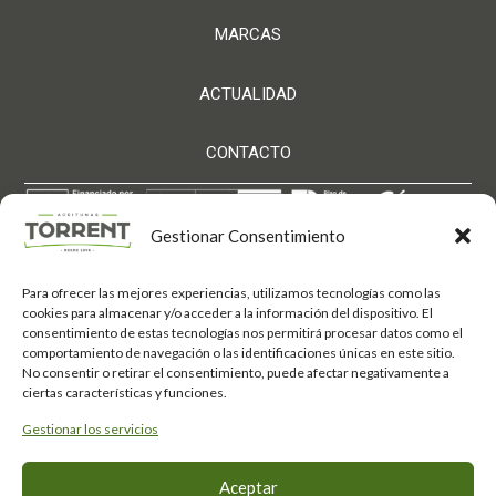
MARCAS
ACTUALIDAD
CONTACTO
Gestionar Consentimiento
Para ofrecer las mejores experiencias, utilizamos tecnologías como las
Aceitunas Torrent S.L. ha sido beneficiaria de Fondos
cookies para almacenar y/o acceder a la información del dispositivo. El
Europeos, cuyo objetivo es el refuerzo del crecimiento
consentimiento de estas tecnologías nos permitirá procesar datos como el
sostenible y la competitividad de las PYMES, y
comportamiento de navegación o las identificaciones únicas en este sitio.
gracias al cual ha puesto en marcha un Plan de
Acción con el objetivo de mejorar su competitividad
No consentir o retirar el consentimiento, puede afectar negativamente a
mediante la transformación digital, la promoción
ciertas características y funciones.
online y el comercio electrónico en mercados
internacionales durante el año 2025. Para ello ha
Gestionar los servicios
contado con el apoyo del Programa Xpande Digital
de la Cámara de Comercio de Córdoba.
Fondo Europeo de
#EuropaSeSiente
Aceptar
Desarrollo Regional