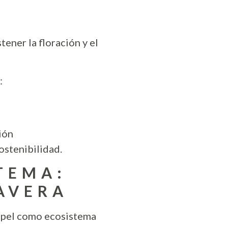
ener la floración y el
:
ión
sostenibilidad.
TEMA:
AVERA
papel como ecosistema