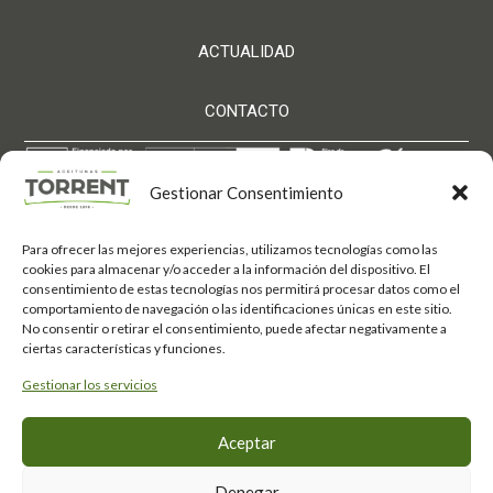
ACTUALIDAD
CONTACTO
Gestionar Consentimiento
Para ofrecer las mejores experiencias, utilizamos tecnologías como las
Aceitunas Torrent S.L. ha sido beneficiaria de Fondos
cookies para almacenar y/o acceder a la información del dispositivo. El
Europeos, cuyo objetivo es el refuerzo del crecimiento
consentimiento de estas tecnologías nos permitirá procesar datos como el
sostenible y la competitividad de las PYMES, y
comportamiento de navegación o las identificaciones únicas en este sitio.
gracias al cual ha puesto en marcha un Plan de
Acción con el objetivo de mejorar su competitividad
No consentir o retirar el consentimiento, puede afectar negativamente a
mediante la transformación digital, la promoción
ciertas características y funciones.
online y el comercio electrónico en mercados
internacionales durante el año 2025. Para ello ha
Gestionar los servicios
contado con el apoyo del Programa Xpande Digital
de la Cámara de Comercio de Córdoba.
Fondo Europeo de
#EuropaSeSiente
Aceptar
Desarrollo Regional
Política de privacidad
·
Aviso Legal
·
Política de Cookies ·
Canal de denuncias
Denegar