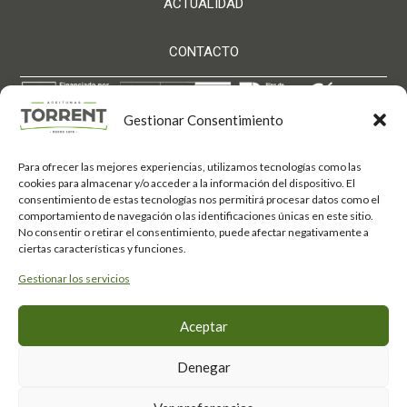
ACTUALIDAD
CONTACTO
Gestionar Consentimiento
Para ofrecer las mejores experiencias, utilizamos tecnologías como las
Aceitunas Torrent S.L. ha sido beneficiaria de Fondos
cookies para almacenar y/o acceder a la información del dispositivo. El
Europeos, cuyo objetivo es el refuerzo del crecimiento
consentimiento de estas tecnologías nos permitirá procesar datos como el
sostenible y la competitividad de las PYMES, y
comportamiento de navegación o las identificaciones únicas en este sitio.
gracias al cual ha puesto en marcha un Plan de
Acción con el objetivo de mejorar su competitividad
No consentir o retirar el consentimiento, puede afectar negativamente a
mediante la transformación digital, la promoción
ciertas características y funciones.
online y el comercio electrónico en mercados
internacionales durante el año 2025. Para ello ha
Gestionar los servicios
contado con el apoyo del Programa Xpande Digital
de la Cámara de Comercio de Córdoba.
Fondo Europeo de
#EuropaSeSiente
Aceptar
Desarrollo Regional
Política de privacidad
·
Aviso Legal
·
Política de Cookies ·
Canal de denuncias
Denegar
·
Política de devolución
·
Condiciones generales venta
· FAQs Tienda