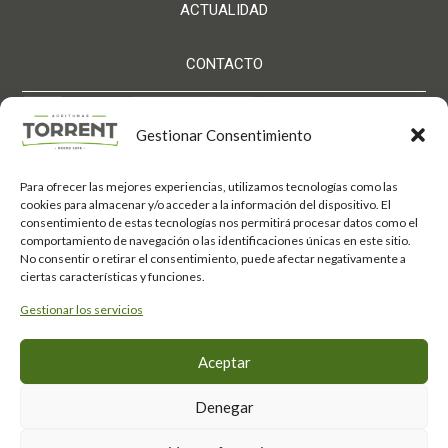
ACTUALIDAD
CONTACTO
Gestionar Consentimiento
Para ofrecer las mejores experiencias, utilizamos tecnologías como las
Aceitunas Torrent S.L. ha sido beneficiaria de Fondos
cookies para almacenar y/o acceder a la información del dispositivo. El
Europeos, cuyo objetivo es el refuerzo del crecimiento
consentimiento de estas tecnologías nos permitirá procesar datos como el
sostenible y la competitividad de las PYMES, y
comportamiento de navegación o las identificaciones únicas en este sitio.
gracias al cual ha puesto en marcha un Plan de
No consentir o retirar el consentimiento, puede afectar negativamente a
Acción con el objetivo de mejorar su competitividad
mediante la transformación digital, la promoción
ciertas características y funciones.
online y el comercio electrónico en mercados
internacionales durante el año 2025. Para ello ha
Gestionar los servicios
contado con el apoyo del Programa Xpande Digital
de la Cámara de Comercio de Córdoba.
Fondo Europeo de
#EuropaSeSiente
Aceptar
Desarrollo Regional
Denegar
Política de privacidad
·
Aviso Legal
·
Política de Cookies ·
Canal de denuncias
·
Política de devolución
·
Condiciones generales venta
· FAQs Tienda