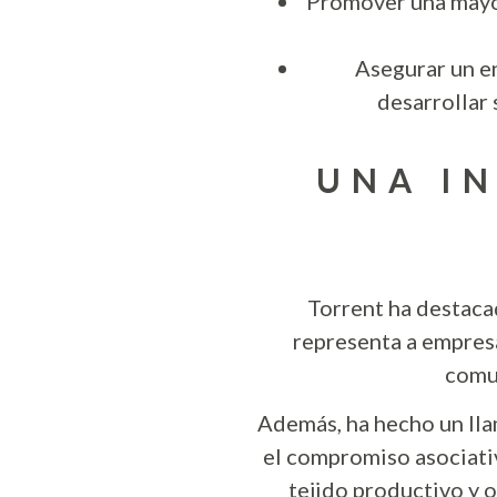
Promover una mayor
Asegurar un e
desarrollar 
UNA IN
Torrent ha destaca
representa a empresa
comun
Además, ha hecho un ll
el compromiso asociativ
tejido productivo y o