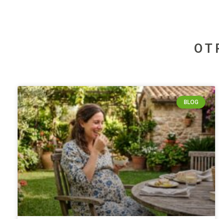
OT
BLOG