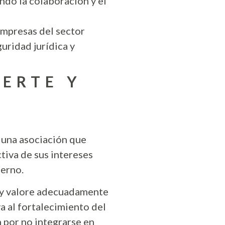
do la colaboración y el
empresas del sector
uridad jurídica y
UERTE Y
 una asociación que
tiva de sus intereses
derno.
 y valore adecuadamente
a al fortalecimiento del
n por no integrarse en